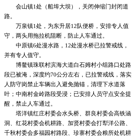
会山镇1处（船埠大坝），关闭伸缩门封闭道
路。
万泉镇1处，为东升居12队便桥，安排专人值
守，两头用拖拉机阻断，防止人车通过。
中原镇6处漫水路，12处漫水桥已拉警戒线，
并有专人值守。
博鳌镇珠联村滨海大道白石姆村小组路口处路
段已被淹，深度约70公分左右，已拉警戒线，落实
人防守岗禁止车辆出入避免抛锚，清理下水道落
叶；
中南村金岭路段受浸；已安排人员守点安全提
醒，禁止人车通过。
塔洋镇红庄村委会水头桥、群良村委会高铁涵
洞、红花村委会机耕路、加贤村委会打犁洋公路、
千秋村委会多福园村路段、珍寨村委会粮所处机耕