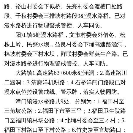
路、裕山村委会下截桥、先亮村委会渡槽口处路
段、千秋村委会三排塘村路段9处漫水路桥。已对
漫水路桥进行物理警戒管控、人车同防。
阳江镇6处漫水路桥，文市村委会外借冬、松
株上岭、民寮水坝，益良村委会下埇高速路涵洞，
棉坡村委会下村水坝，群联村委会群英生产路。已
对漫水路桥进行物理警戒管控、人车同防。
大路镇1.高速路63+600米处涵洞；2.高速路川
二涵洞；3.清廊洋机耕路；4.石桥洋闸门路段已对
漫水点位拉设警戒线、警示牌，落实人物同防。
潭门镇漫水桥路共9处。分别为：1.福田村至
三角坡公路；2.福田下市至三平；3.福田卫生院路
口至福田镇林场公路；4.北埇村委会至三才村；5.
福田下村路口至下村公路；6.竹史箩至官塘路口；